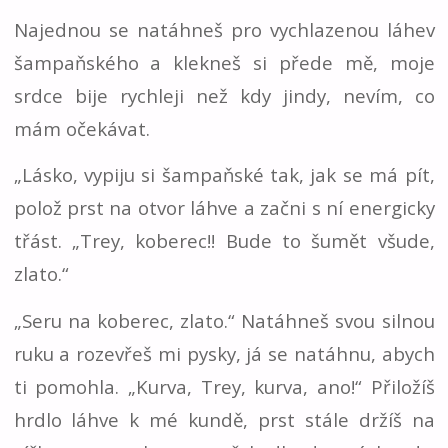
Najednou se natáhneš pro vychlazenou láhev
šampaňského a klekneš si přede mě, moje
srdce bije rychleji než kdy jindy, nevím, co
mám očekávat.
„Lásko, vypiju si šampaňské tak, jak se má pít,
polož prst na otvor láhve a začni s ní energicky
třást. „Trey, koberec!! Bude to šumět všude,
zlato.“
„Seru na koberec, zlato.“ Natáhneš svou silnou
ruku a rozevřeš mi pysky, já se natáhnu, abych
ti pomohla. „Kurva, Trey, kurva, ano!“ Přiložíš
hrdlo láhve k mé kundě, prst stále držíš na