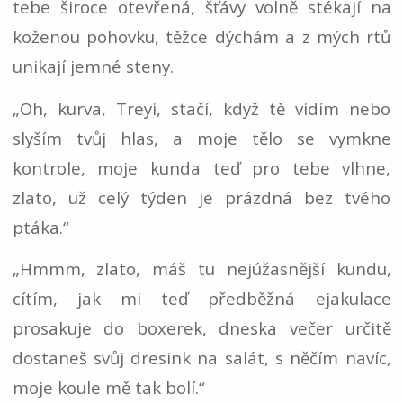
tebe široce otevřená, šťávy volně stékají na
koženou pohovku, těžce dýchám a z mých rtů
unikají jemné steny.
„Oh, kurva, Treyi, stačí, když tě vidím nebo
slyším tvůj hlas, a moje tělo se vymkne
kontrole, moje kunda teď pro tebe vlhne,
zlato, už celý týden je prázdná bez tvého
ptáka.“
„Hmmm, zlato, máš tu nejúžasnější kundu,
cítím, jak mi teď předběžná ejakulace
prosakuje do boxerek, dneska večer určitě
dostaneš svůj dresink na salát, s něčím navíc,
moje koule mě tak bolí.“