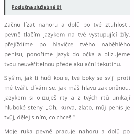
Poslušna služebné 01
Začnu lízat nahoru a dolů po tvé ztuhlosti,
pevně tlačím jazykem na tvé vystupující žíly,
přejíždíme po hlavičce tvého naběhlého
penisu, ponoříme jazyk do očka a olizujeme
tvou neuvěřitelnou předejakulační tekutinu.
Slyším, jak ti hučí koule, tvé boky se svíjí proti
mé tváři, dívám se, jak máš hlavu zakloněnou,
jazykem si olizuješ rty a z tvých rtů unikají
hluboké steny. „Oh, kurva, zlato, můj penis je
tvůj, dělej s ním, co chceš.“
Moje ruka pevně pracuje nahoru a dolů po