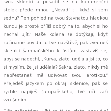
svou sklenici a posadit se na konferenční
stolek přede mnou. „Nevadí ti, když si sem
sednu? Ten pohled na tvou šťavnatou hladkou
kundu je prostě příliš dobrý na to, abych si ho
nechal ujít.“ Naše kolena se dotýkají, když
začínáme povídat o tvé návštěvě, pak zvedneš
sklenici šampaňského k ústům, zastavíš se,
abys se nadechl, „Kurva, zlato, udělala jsi to, co
si myslím, že jsi udělala? Sakra, zlato, nikdy mě
nepřestaneš mě udivovat svou erotikou.“
Přejedeš jazykem po okraji sklenice, pak se
rychle napiješ šampaňského, tvé oči září
vzrušením.
Tiše zašeptám: „Líbí se ti to, zlato, speciální