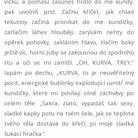
víčku, a pomalu zasuneš hrdlo do mé kundy,
pak uvolníš prst. Začnu křičet, jak chlad
tekutiny začíná pronikat do mé kundičky,
zatlačím láhev hlouběji, zarývám nehty do
opěrek pohovky, zakláním hlavu, tlačím boky
ještě víc, horní zuby se zakousnou do spodního
rtu a oči se mi zamlží. „OH, KURVA, TREY,“
lapám po dechu, „KURVA, to je neuvěřitelný
pocit, energické bublinky explodující uvnitř mé
kundičky, které mi posílají silné záchvěvy po
celém těle. „Sakra, zlato, vypadáš tak sexy,
sladké kapky potu na tvém čele, jak se teplota
tvého těla dostává do křečí, jsi moje sladká
šukací hračka.“