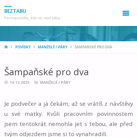
BEZTABU
Pornopovídky, kde nic není tabu...
HOME
POVÍDKY
MANŽELÉ / PÁRY
ŠAMPAŇSKÉ PRO DVA
Šampaňské pro dva
16.12.2025
MANŽELÉ / PÁRY
Je podvečer a já čekám, až se vrátíš z návštěvy
u své matky. Kvůli pracovním povinnostem
jsem tentokrát nemohla jet s tebou, ale před
tvým odjezdem jsme si to vynahradili.