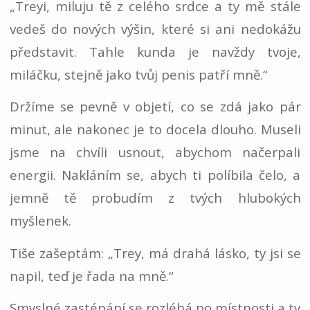
„Treyi, miluju tě z celého srdce a ty mě stále
vedeš do nových výšin, které si ani nedokážu
představit. Tahle kunda je navždy tvoje,
miláčku, stejně jako tvůj penis patří mně.“
Držíme se pevně v objetí, co se zdá jako pár
minut, ale nakonec je to docela dlouho. Museli
jsme na chvíli usnout, abychom načerpali
energii. Nakláním se, abych ti políbila čelo, a
jemně tě probudím z tvých hlubokých
myšlenek.
Tiše zašeptám: „Trey, má drahá lásko, ty jsi se
napil, teď je řada na mně.“
Smyslné zasténání se rozléhá po místnosti a ty