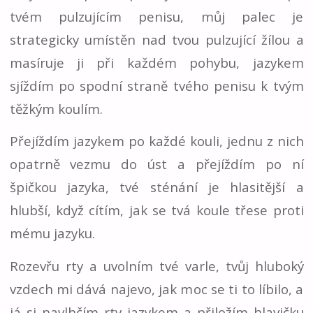
tvém pulzujícím penisu, můj palec je
strategicky umístěn nad tvou pulzující žílou a
masíruje ji při každém pohybu, jazykem
sjíždím po spodní straně tvého penisu k tvým
těžkým koulím.
Přejíždím jazykem po každé kouli, jednu z nich
opatrně vezmu do úst a přejíždím po ní
špičkou jazyka, tvé sténání je hlasitější a
hlubší, když cítím, jak se tvá koule třese proti
mému jazyku.
Rozevřu rty a uvolním tvé varle, tvůj hluboký
vzdech mi dává najevo, jak moc se ti to líbilo, a
já si navlhčím rty jazykem a přiložím hlavičku