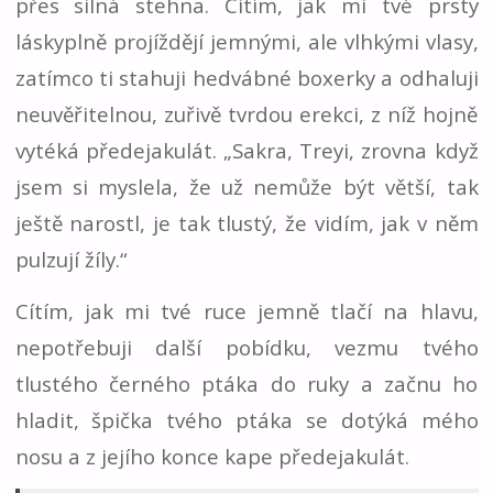
přes silná stehna. Cítím, jak mi tvé prsty
láskyplně projíždějí jemnými, ale vlhkými vlasy,
zatímco ti stahuji hedvábné boxerky a odhaluji
neuvěřitelnou, zuřivě tvrdou erekci, z níž hojně
vytéká předejakulát. „Sakra, Treyi, zrovna když
jsem si myslela, že už nemůže být větší, tak
ještě narostl, je tak tlustý, že vidím, jak v něm
pulzují žíly.“
Cítím, jak mi tvé ruce jemně tlačí na hlavu,
nepotřebuji další pobídku, vezmu tvého
tlustého černého ptáka do ruky a začnu ho
hladit, špička tvého ptáka se dotýká mého
nosu a z jejího konce kape předejakulát.