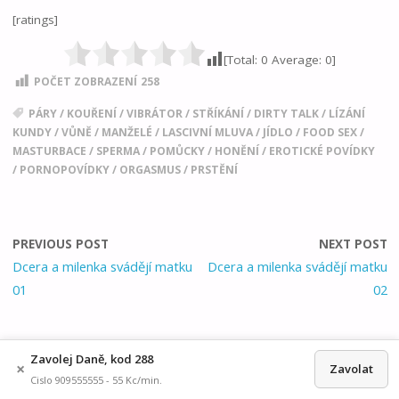
[ratings]
[Total:
0
Average:
0
]
POČET ZOBRAZENÍ
258
PÁRY
/
KOUŘENÍ
/
VIBRÁTOR
/
STŘÍKÁNÍ
/
DIRTY TALK
/
LÍZÁNÍ
KUNDY
/
VŮNĚ
/
MANŽELÉ
/
LASCIVNÍ MLUVA
/
JÍDLO
/
FOOD SEX
/
MASTURBACE
/
SPERMA
/
POMŮCKY
/
HONĚNÍ
/
EROTICKÉ POVÍDKY
/
PORNOPOVÍDKY
/
ORGASMUS
/
PRSTĚNÍ
PREVIOUS POST
NEXT POST
Dcera a milenka svádějí matku
Dcera a milenka svádějí matku
01
02
Zavolej Daně, kod 288
×
Zavolat
Cislo 909555555 - 55 Kc/min.