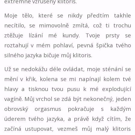
extrémně vzrušený klitoris.
Moje tělo, které se nikdy předtím takhle
necítilo, se mimovolně zmítá, což ti trochu
ztěžuje lízání mé kundy. Tvoje prsty se
roztahují v mém pohlaví, pevná špička tvého
silného jazyka bičuje můj klitoris.
Už se nedokážu déle ovládat, moje sténání se
mění v křik, kolena se mi napínají kolem tvé
hlavy a tisknou tvou pusu k mé explodující
vagíně. Můj vrchol se zdá být nekonečný, jeden
obrovský orgasmus pokračuje s každým
úderem tvého jazyka, a právě když cítím, že
začíná ustupovat, vezmeš můj malý klitoris