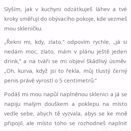
Slyším, jak v kuchyni odzátkuješ láhev a tvé
kroky směřují do obývacího pokoje, kde vezmeš
mou skleničku.
„Řekni mi, kdy, zlato,“ odpovím rychle, „já si
nedám moc, zlato, mám v plánu ještě jeden
drink,“ a na tváři se mi objeví škádlivý úsměv.
„Oh, kurva, když jsi to řekla, můj tlustý černý
penis právě vyrostl o 5 centimetrů.“
Podáš mi mou napůl naplněnou sklenici a já se
napiju malým douškem a poklepu na místo
vedle sebe, abych tě vyzvala, abys se ke mně
připojil, ale místo toho se rozhodneš naplnit