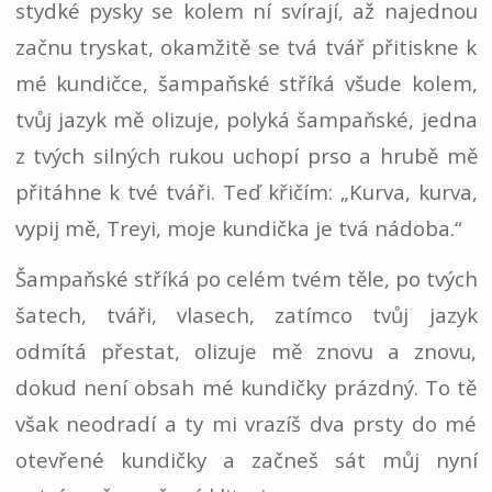
stydké pysky se kolem ní svírají, až najednou
začnu tryskat, okamžitě se tvá tvář přitiskne k
mé kundičce, šampaňské stříká všude kolem,
tvůj jazyk mě olizuje, polyká šampaňské, jedna
z tvých silných rukou uchopí prso a hrubě mě
přitáhne k tvé tváři. Teď křičím: „Kurva, kurva,
vypij mě, Treyi, moje kundička je tvá nádoba.“
Šampaňské stříká po celém tvém těle, po tvých
šatech, tváři, vlasech, zatímco tvůj jazyk
odmítá přestat, olizuje mě znovu a znovu,
dokud není obsah mé kundičky prázdný. To tě
však neodradí a ty mi vrazíš dva prsty do mé
otevřené kundičky a začneš sát můj nyní