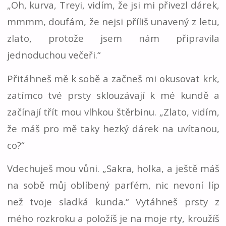
„Oh, kurva, Treyi, vidím, že jsi mi přivezl dárek,
mmmm, doufám, že nejsi příliš unavený z letu,
zlato, protože jsem nám připravila
jednoduchou večeři.“
Přitáhneš mě k sobě a začneš mi okusovat krk,
zatímco tvé prsty sklouzávají k mé kundě a
začínají třít mou vlhkou štěrbinu. „Zlato, vidím,
že máš pro mě taky hezký dárek na uvítanou,
co?“
Vdechuješ mou vůni. „Sakra, holka, a ještě máš
na sobě můj oblíbený parfém, nic nevoní líp
než tvoje sladká kunda.“ Vytáhneš prsty z
mého rozkroku a položíš je na moje rty, kroužíš