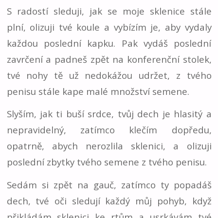
S radostí sleduji, jak se moje sklenice stále
plní, olizuji tvé koule a vybízím je, aby vydaly
každou poslední kapku. Pak vydáš poslední
zavrčení a padneš zpět na konferenční stolek,
tvé nohy tě už nedokážou udržet, z tvého
penisu stále kape malé množství semene.
Slyším, jak ti buší srdce, tvůj dech je hlasitý a
nepravidelný, zatímco klečím dopředu,
opatrně, abych nerozlila sklenici, a olizuji
poslední zbytky tvého semene z tvého penisu.
Sedám si zpět na gauč, zatímco ty popadáš
dech, tvé oči sledují každý můj pohyb, když
přikládám sklenici ke rtům a usrkávám tvé