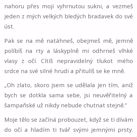
nahoru přes moji vyhrnutou sukni, a vezmeš
jeden z mých velkých bledých bradavek do své
úst.
Pak se na mě natáhneš, obejmeš mě, jemně
políbíš na rty a láskyplně mi odhrneš vlhké
vlasy z očí. Cítíš nepravidelný tlukot mého
srdce na své silné hrudi a přitulíš se ke mně.
„Oh zlato, skoro jsem se udělala jen tím, aniž
bych se dotkla sama sebe, jsi neuvěřitelný a
šampaňské už nikdy nebude chutnat stejně.“
Moje tělo se začíná probouzet, když se ti dívám
do očí a hladím ti tvář svými jemnými prsty.