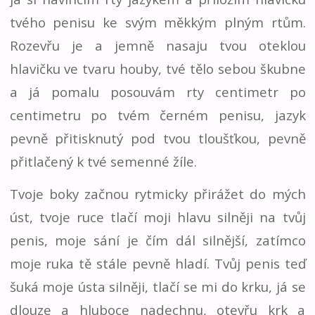
tvého penisu ke svým měkkým plným rtům.
Rozevřu je a jemně nasaju tvou oteklou
hlavičku ve tvaru houby, tvé tělo sebou škubne
a já pomalu posouvám rty centimetr po
centimetru po tvém černém penisu, jazyk
pevně přitisknutý pod tvou tloušťkou, pevně
přitlačený k tvé semenné žíle.
Tvoje boky začnou rytmicky přirážet do mých
úst, tvoje ruce tlačí moji hlavu silněji na tvůj
penis, moje sání je čím dál silnější, zatímco
moje ruka tě stále pevně hladí. Tvůj penis teď
šuká moje ústa silněji, tlačí se mi do krku, já se
dlouze a hluboce nadechnu, otevřu krk a