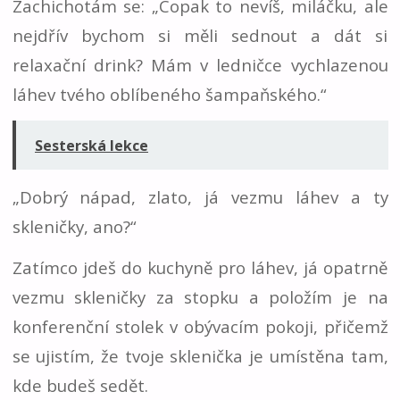
Zachichotám se: „Copak to nevíš, miláčku, ale
nejdřív bychom si měli sednout a dát si
relaxační drink? Mám v ledničce vychlazenou
láhev tvého oblíbeného šampaňského.“
Sesterská lekce
„Dobrý nápad, zlato, já vezmu láhev a ty
skleničky, ano?“
Zatímco jdeš do kuchyně pro láhev, já opatrně
vezmu skleničky za stopku a položím je na
konferenční stolek v obývacím pokoji, přičemž
se ujistím, že tvoje sklenička je umístěna tam,
kde budeš sedět.