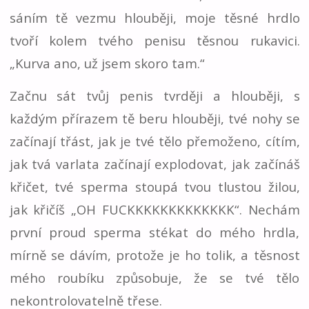
sáním tě vezmu hlouběji, moje těsné hrdlo
tvoří kolem tvého penisu těsnou rukavici.
„Kurva ano, už jsem skoro tam.“
Začnu sát tvůj penis tvrději a hlouběji, s
každým přírazem tě beru hlouběji, tvé nohy se
začínají třást, jak je tvé tělo přemoženo, cítím,
jak tvá varlata začínají explodovat, jak začínáš
křičet, tvé sperma stoupá tvou tlustou žilou,
jak křičíš „OH FUCKKKKKKKKKKKKK“. Nechám
první proud sperma stékat do mého hrdla,
mírně se dávím, protože je ho tolik, a těsnost
mého roubíku způsobuje, že se tvé tělo
nekontrolovatelně třese.