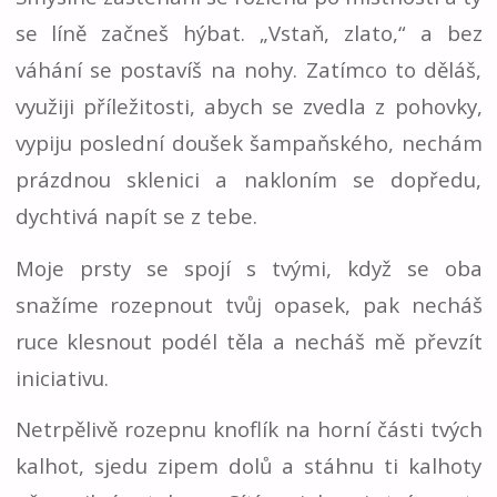
se líně začneš hýbat. „Vstaň, zlato,“ a bez
váhání se postavíš na nohy. Zatímco to děláš,
využiji příležitosti, abych se zvedla z pohovky,
vypiju poslední doušek šampaňského, nechám
prázdnou sklenici a nakloním se dopředu,
dychtivá napít se z tebe.
Moje prsty se spojí s tvými, když se oba
snažíme rozepnout tvůj opasek, pak necháš
ruce klesnout podél těla a necháš mě převzít
iniciativu.
Netrpělivě rozepnu knoflík na horní části tvých
kalhot, sjedu zipem dolů a stáhnu ti kalhoty