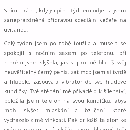
Sním o ráno, kdy jsi před týdnem odjel, a jsem
zaneprázdněná přípravou speciální večeře na
uvítanou.
Celý týden jsem po tobě toužila a musela se
spokojit s nočním sexem po telefonu, při
kterém jsem slyšela, jak si pro mě hladíš svůj
neuvěřitelný černý penis, zatímco jsem si tvrdě
a hluboko zasouvala vibrátor do své hladové
kundičky. Tvé sténání mě přivádělo k šílenství,
položila jsem telefon na svou kundičku, abys
mohl slyšet mlaskání a bzučení, které
vycházelo z mé vlhkosti. Pak přiložíš telefon ke
svému penisu a já slyším zvuky hlazení, tvůj