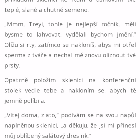
teplé, slané a chutné semeno.
„Mmm, Treyi, tohle je nejlepší ročník, měli
bysme to lahvovat, vydělali bychom jmění.“
Olížu si rty, zatímco se nakloníš, abys mi otřel
sperma z tváře a nechal mě znovu olíznout tvé
prsty.
Opatrně položím sklenici na konferenční
stolek vedle tebe a nakloním se, abych tě
jemně políbila.
„Vítej doma, zlato,“ podívám se na svou napůl
naplněnou sklenici, „a děkuju, že jsi mi přinesl
můj oblíbený salátový dresink.“