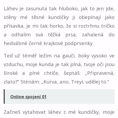
Láhev je zasunuta tak hluboko, jak to jen jde,
stěny mé těsné kundičky ji obepínají jako
přísavka, je mi tak horko, že si roztrhnu tričko
a odhalím svá těžká prsa, zahalená do
hedvábné černé krajkové podprsenky.
Teď už téměř ležím na gauči, boky vysoko ve
vzduchu, moje kunda je tak plná, tvoje oči jsou
široké a plné chtíče, šeptáš: „Připravená,
zlato?“ Sténám: „Kurva, ano, Treyi, udělej to.“
Online spojení 01
Začneš vytahovat láhev z mé kundičky, moje