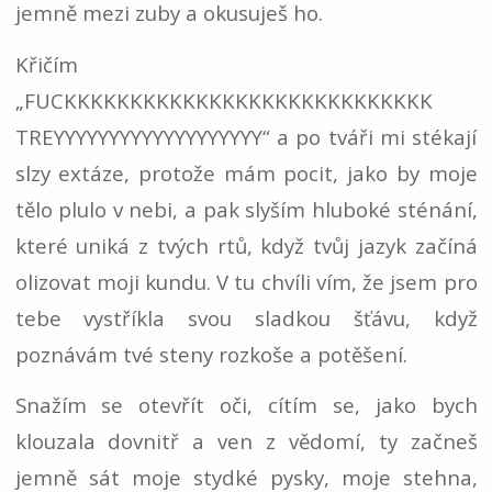
jemně mezi zuby a okusuješ ho.
Křičím
„FUCKKKKKKKKKKKKKKKKKKKKKKKKKKKK
TREYYYYYYYYYYYYYYYYYYY“ a po tváři mi stékají
slzy extáze, protože mám pocit, jako by moje
tělo plulo v nebi, a pak slyším hluboké sténání,
které uniká z tvých rtů, když tvůj jazyk začíná
olizovat moji kundu. V tu chvíli vím, že jsem pro
tebe vystříkla svou sladkou šťávu, když
poznávám tvé steny rozkoše a potěšení.
Snažím se otevřít oči, cítím se, jako bych
klouzala dovnitř a ven z vědomí, ty začneš
jemně sát moje stydké pysky, moje stehna,