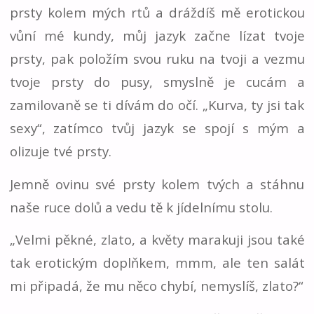
prsty kolem mých rtů a dráždíš mě erotickou
vůní mé kundy, můj jazyk začne lízat tvoje
prsty, pak položím svou ruku na tvoji a vezmu
tvoje prsty do pusy, smyslně je cucám a
zamilovaně se ti dívám do očí. „Kurva, ty jsi tak
sexy“, zatímco tvůj jazyk se spojí s mým a
olizuje tvé prsty.
Jemně ovinu své prsty kolem tvých a stáhnu
naše ruce dolů a vedu tě k jídelnímu stolu.
„Velmi pěkné, zlato, a květy marakuji jsou také
tak erotickým doplňkem, mmm, ale ten salát
mi připadá, že mu něco chybí, nemyslíš, zlato?“