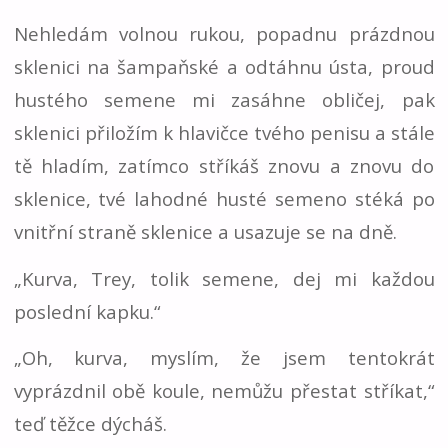
Nehledám volnou rukou, popadnu prázdnou
sklenici na šampaňské a odtáhnu ústa, proud
hustého semene mi zasáhne obličej, pak
sklenici přiložím k hlavičce tvého penisu a stále
tě hladím, zatímco stříkáš znovu a znovu do
sklenice, tvé lahodné husté semeno stéká po
vnitřní straně sklenice a usazuje se na dně.
„Kurva, Trey, tolik semene, dej mi každou
poslední kapku.“
„Oh, kurva, myslím, že jsem tentokrát
vyprázdnil obě koule, nemůžu přestat stříkat,“
teď těžce dýcháš.