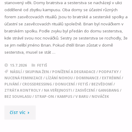
stanovený věk. Domy bratrstva a sesterstva se nacházejí v ulici
oddělené od zbytku kampusu. Oba domy se účastní různých
forem zasvěcovacích rituálů. Jsou to bratrské a sesterské spolky a
účastní se zasvěcovacích rituálů společně. Brian byl nováčkem v
bratrském spolku. Podle zvyku byl předán do domu sesterstva,
kde strávil svou noc nováčků. Sestry ze sesterstva se rozhodly, že
se jim nelíbí jméno Brian. Pokud chtěl Brian zůstat v domě
sesterstva, musel se stát …
15.7.2026
FETIŠ
NÁSILÍ
/
SKUPINA ŽEN
/
PONÍŽENÍ A DEGRADACE
/
PODPATKY
/
NUCENÁ FEMINIZACE
/
LÍZÁNÍ NOHOU
/
DOMINANCE
/
EXTRÉMNÍ
/
PLIVÁNÍ
/
CROSSDRESSING
/
DONUCENÍ
/
FETIŠ
/
BEZVĚDOMÍ
/
ZTRÁTA KONTROLY
/
NA VEŘEJNOSTI
/
ZASVĚCENÍ
/
GANGBANG
/
BEZ SOUHLASU
/
STRAP-ON
/
KAMPUS
/
V BARU
/
NOVÁČEK
"VÍTEJ
ČÍST VÍC
V