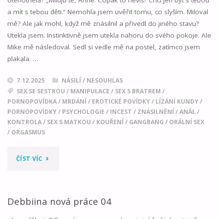
a mít s tebou děti.“ Nemohla jsem uvěřit tomu, co slyším. Miloval
mě? Ale jak mohl, když mě znásilnil a přivedl do jiného stavu?
Utekla jsem. Instinktivně jsem utekla nahoru do svého pokoje. Ale
Mike mě následoval. Sedl si vedle mě na postel, zatímco jsem
plakala. …
7.12.2025
NÁSILÍ / NESOUHLAS
SEX SE SESTROU
/
MANIPULACE
/
SEX S BRATREM
/
PORNOPOVÍDKA
/
MRDÁNÍ
/
EROTICKÉ POVÍDKY
/
LÍZÁNÍ KUNDY
/
PORNOPOVÍDKY
/
PSYCHOLOGIE
/
INCEST
/
ZNÁSILNĚNÍ
/
ANÁL
/
KONTROLA
/
SEX S MATKOU
/
KOUŘENÍ
/
GANGBANG
/
ORÁLNÍ SEX
/
ORGASMUS
"NOC,
ČÍST VÍC
NA
KTEROU
Debbiina nová práce 04
SE