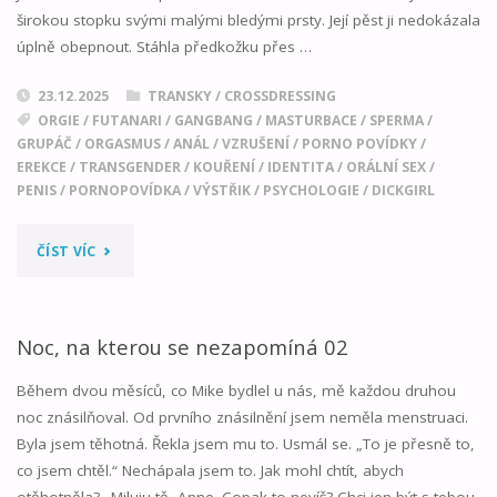
širokou stopku svými malými bledými prsty. Její pěst ji nedokázala
úplně obepnout. Stáhla předkožku přes …
23.12.2025
TRANSKY / CROSSDRESSING
ORGIE
/
FUTANARI
/
GANGBANG
/
MASTURBACE
/
SPERMA
/
GRUPÁČ
/
ORGASMUS
/
ANÁL
/
VZRUŠENÍ
/
PORNO POVÍDKY
/
EREKCE
/
TRANSGENDER
/
KOUŘENÍ
/
IDENTITA
/
ORÁLNÍ SEX
/
PENIS
/
PORNOPOVÍDKA
/
VÝSTŘIK
/
PSYCHOLOGIE
/
DICKGIRL
"ARIA
ČÍST VÍC
03"
Noc, na kterou se nezapomíná 02
Během dvou měsíců, co Mike bydlel u nás, mě každou druhou
noc znásilňoval. Od prvního znásilnění jsem neměla menstruaci.
Byla jsem těhotná. Řekla jsem mu to. Usmál se. „To je přesně to,
co jsem chtěl.“ Nechápala jsem to. Jak mohl chtít, abych
otěhotněla? „Miluju tě, Anne. Copak to nevíš? Chci jen být s tebou