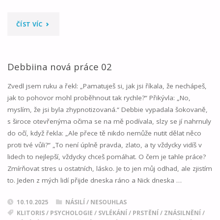
"DEBBIINA
ČÍST VÍC
NOVÁ
PRÁCE
Debbiina nová práce 02
03"
Zvedl jsem ruku a řekl: „Pamatuješ si, jak jsi říkala, že nechápeš,
jak to pohovor mohl proběhnout tak rychle?“ Přikývla: „No,
myslím, že jsi byla zhypnotizovaná.“ Debbie vypadala šokovaně,
s široce otevřenýma očima se na mě podívala, slzy se jí nahrnuly
do očí, když řekla: „Ale přece tě nikdo nemůže nutit dělat něco
proti tvé vůli?“ „To není úplně pravda, zlato, a ty vždycky vidíš v
lidech to nejlepší, vždycky chceš pomáhat. O čem je tahle práce?
Zmírňovat stres u ostatních, lásko. Je to jen můj odhad, ale zjistím
to. Jeden z mých lidí přijde dneska ráno a Nick dneska …
10.10.2025
NÁSILÍ / NESOUHLAS
KLITORIS
/
PSYCHOLOGIE
/
SVLÉKÁNÍ
/
PRSTĚNÍ
/
ZNÁSILNĚNÍ
/