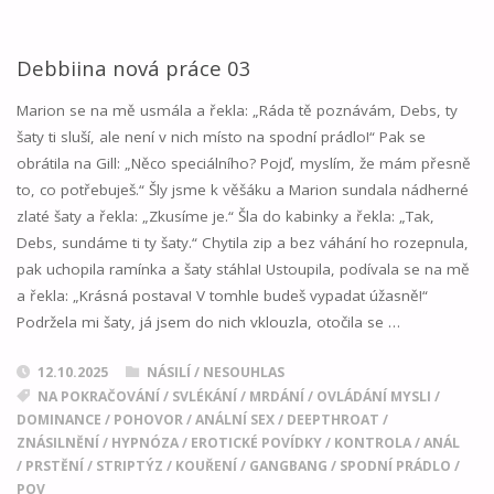
NOVÁ
PRÁCE
Debbiina nová práce 03
04"
Marion se na mě usmála a řekla: „Ráda tě poznávám, Debs, ty
šaty ti sluší, ale není v nich místo na spodní prádlo!“ Pak se
obrátila na Gill: „Něco speciálního? Pojď, myslím, že mám přesně
to, co potřebuješ.“ Šly jsme k věšáku a Marion sundala nádherné
zlaté šaty a řekla: „Zkusíme je.“ Šla do kabinky a řekla: „Tak,
Debs, sundáme ti ty šaty.“ Chytila zip a bez váhání ho rozepnula,
pak uchopila ramínka a šaty stáhla! Ustoupila, podívala se na mě
a řekla: „Krásná postava! V tomhle budeš vypadat úžasně!“
Podržela mi šaty, já jsem do nich vklouzla, otočila se …
12.10.2025
NÁSILÍ / NESOUHLAS
NA POKRAČOVÁNÍ
/
SVLÉKÁNÍ
/
MRDÁNÍ
/
OVLÁDÁNÍ MYSLI
/
DOMINANCE
/
POHOVOR
/
ANÁLNÍ SEX
/
DEEPTHROAT
/
ZNÁSILNĚNÍ
/
HYPNÓZA
/
EROTICKÉ POVÍDKY
/
KONTROLA
/
ANÁL
/
PRSTĚNÍ
/
STRIPTÝZ
/
KOUŘENÍ
/
GANGBANG
/
SPODNÍ PRÁDLO
/
POV