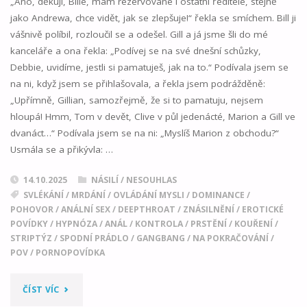
„Ano, děkuji, Bille, mám rezervované i ostatní ředitele, stejně
jako Andrewa, chce vidět, jak se zlepšuje!“ řekla se smíchem. Bill ji
NEZAPOMÍNÁ
vášnivě políbil, rozloučil se a odešel. Gill a já jsme šli do mé
kanceláře a ona řekla: „Podívej se na své dnešní schůzky,
02"
Debbie, uvidíme, jestli si pamatuješ, jak na to.“ Podívala jsem se
na ni, když jsem se přihlašovala, a řekla jsem podrážděně:
„Upřímně, Gillian, samozřejmě, že si to pamatuju, nejsem
hloupá! Hmm, Tom v devět, Clive v půl jedenácté, Marion a Gill ve
dvanáct…“ Podívala jsem se na ni: „Myslíš Marion z obchodu?“
Usmála se a přikývla: …
14.10.2025
NÁSILÍ / NESOUHLAS
SVLÉKÁNÍ
/
MRDÁNÍ
/
OVLÁDÁNÍ MYSLI
/
DOMINANCE
/
POHOVOR
/
ANÁLNÍ SEX
/
DEEPTHROAT
/
ZNÁSILNĚNÍ
/
EROTICKÉ
POVÍDKY
/
HYPNÓZA
/
ANÁL
/
KONTROLA
/
PRSTĚNÍ
/
KOUŘENÍ
/
STRIPTÝZ
/
SPODNÍ PRÁDLO
/
GANGBANG
/
NA POKRAČOVÁNÍ
/
POV
/
PORNOPOVÍDKA
"DEBBIINA
ČÍST VÍC