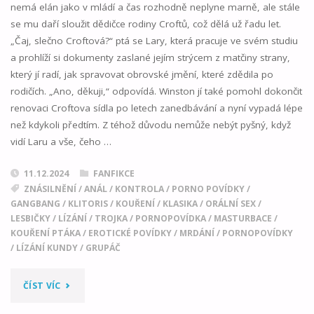
nemá elán jako v mládí a čas rozhodně neplyne marně, ale stále
se mu daří sloužit dědičce rodiny Croftů, což dělá už řadu let.
„Čaj, slečno Croftová?“ ptá se Lary, která pracuje ve svém studiu
a prohlíží si dokumenty zaslané jejím strýcem z matčiny strany,
který jí radí, jak spravovat obrovské jmění, které zdědila po
rodičích. „Ano, děkuji,“ odpovídá. Winston jí také pomohl dokončit
renovaci Croftova sídla po letech zanedbávání a nyní vypadá lépe
než kdykoli předtím. Z téhož důvodu nemůže nebýt pyšný, když
vidí Laru a vše, čeho …
11.12.2024
FANFIKCE
ZNÁSILNĚNÍ
/
ANÁL
/
KONTROLA
/
PORNO POVÍDKY
/
GANGBANG
/
KLITORIS
/
KOUŘENÍ
/
KLASIKA
/
ORÁLNÍ SEX
/
LESBIČKY
/
LÍZÁNÍ
/
TROJKA
/
PORNOPOVÍDKA
/
MASTURBACE
/
KOUŘENÍ PTÁKA
/
EROTICKÉ POVÍDKY
/
MRDÁNÍ
/
PORNOPOVÍDKY
/
LÍZÁNÍ KUNDY
/
GRUPÁČ
"PANSTVÍ
ČÍST VÍC
CROFTŮ"