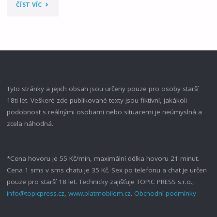
"LARA
ČÍST VÍC
CROFT
A
CHRÁM
RATI
Tyto stránky a jejich obsah jsou určeny pouze pro osoby starší
18ti let. Veškeré zde publikované texty jsou fiktivní, jakákoli
02"
podobnost s reálnými osobami nebo situacemi je neúmyslná a
zcela náhodná.
*Cena hovoru je 55 Kč/min, maximální délka hovoru 21 minut.
Cena 1 sms v sms chatu je 35 Kč. Sex po telefonu a chat je určen
pouze pro starší 18 let. Technicky zajišťuje TOPIC PRESS s.r.o.,
info@topicpress.cz
,
www.platmobilem.cz
.
Obchodní podmínky