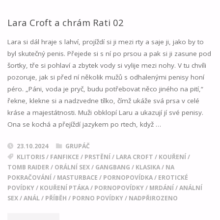
Lara Croft a chrám Rati 02
Lara si dál hraje s lahví, projíždí si ji mezi rty a saje ji, jako by to
byl skutečný penis. Přejede si s ní po prsou a pak si ji zasune pod
šortky, tře si pohlaví a zbytek vody si vylije mezi nohy. V tu chvíli
pozoruje, jak si před ní několik mužů s odhalenými penisy honí
péro. „Páni, voda je pryč, budu potřebovat něco jiného na pití,“
řekne, klekne si a nadzvedne tílko, čímž ukáže svá prsa v celé
kráse a majestátnosti. Muži obklopí Laru a ukazují jí své penisy.
Ona se kochá a přejíždí jazykem po rtech, když …
23.10.2024
GRUPÁČ
KLITORIS
/
FANFIKCE
/
PRSTĚNÍ
/
LARA CROFT
/
KOUŘENÍ
/
TOMB RAIDER
/
ORÁLNÍ SEX
/
GANGBANG
/
KLASIKA
/
NA
POKRAČOVÁNÍ
/
MASTURBACE
/
PORNOPOVÍDKA
/
EROTICKÉ
POVÍDKY
/
KOUŘENÍ PTÁKA
/
PORNOPOVÍDKY
/
MRDÁNÍ
/
ANÁLNÍ
SEX
/
ANÁL
/
PŘÍBĚH
/
PORNO POVÍDKY
/
NADPŘIROZENO