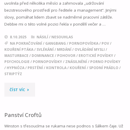
uvolnila před několika měsíci a zahrnovala „udržování
bezstresového prostředí pro ředitele a management“. Jinými
slovy, pomáhat lidem zbavit se nadměrné pracovní zátěže.
Debbie mi o této volné pozici řekla v pondělí večer a …
8.10.2025
NÁSILÍ / NESOUHLAS
NA POKRAČOVÁNÍ
/
GANGBANG
/
PORNOPOVÍDKA
/
POV
/
KOUŘENÍ PTÁKA
/
SVLÉKÁNÍ
/
MRDÁNÍ
/
OVLÁDÁNÍ MYSLI
/
MASTURBACE
/
DOMINANCE
/
POHOVOR
/
EROTICKÉ POVÍDKY
/
PSYCHOLOGIE
/
PORNOPOVÍDKY
/
ZNÁSILNĚNÍ
/
PORNO POVÍDKY
/
HYPNÓZA
/
PRSTĚNÍ
/
KONTROLA
/
KOUŘENÍ
/
SPODNÍ PRÁDLO
/
STRIPTÝZ
"DEBBIINA
ČÍST VÍC
NOVÁ
PRÁCE
Panství Croftů
01"
Winston s třesoucíma se rukama nese podnos s šálkem čaje. Už