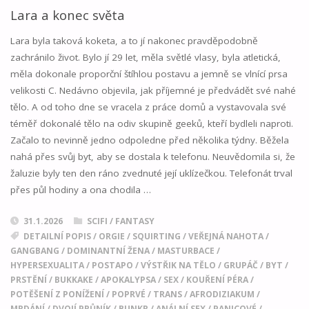
SESTERSTVU"
Lara a konec světa
Lara byla taková koketa, a to jí nakonec pravděpodobně
zachránilo život. Bylo jí 29 let, měla světlé vlasy, byla atletická,
měla dokonale proporční štíhlou postavu a jemně se vlnící prsa
velikosti C. Nedávno objevila, jak příjemné je předvádět své nahé
tělo. A od toho dne se vracela z práce domů a vystavovala své
téměř dokonalé tělo na odiv skupině geeků, kteří bydleli naproti.
Začalo to nevinně jedno odpoledne před několika týdny. Běžela
nahá přes svůj byt, aby se dostala k telefonu. Neuvědomila si, že
žaluzie byly ten den ráno zvednuté její uklízečkou. Telefonát trval
přes půl hodiny a ona chodila …
31.1.2026
SCIFI / FANTASY
DETAILNÍ POPIS
/
ORGIE
/
SQUIRTING
/
VEŘEJNÁ NAHOTA
/
GANGBANG
/
DOMINANTNÍ ŽENA
/
MASTURBACE
/
HYPERSEXUALITA
/
POSTAPO
/
VÝSTŘIK NA TĚLO
/
GRUPÁČ
/
BYT
/
PRSTĚNÍ
/
BUKKAKE
/
APOKALYPSA
/
SEX
/
KOUŘENÍ PÉRA
/
POTĚŠENÍ Z PONÍŽENÍ
/
POPRVÉ
/
TRANS
/
AFRODIZIAKUM
/
MRDÁNÍ
/
DVOJÍ PRŮNÍK
/
BUNKR
/
ANÁLNÍ SEX
/
PANICOVÉ
/