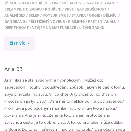
SOUSEDKA
/
KOUŘENÍ PÉRA
/
ZVĚDAVOST
/
GAY
/
POLYKÁNÍ
/
CREAMPIE DO ZADKU
/
KOUŘENÍ
/
PRVNÍ GAY ZKUŠENOST
/
ANÁLNÍ SEX
/
SKLEP
/
VOYEURISMUS
/
STAVBA
/
ORGIE
/
DĚLNÍCI
/
GANGBANG
/
PŘISTIŽENÝ VOYEUR
/
RIMMING
/
PRSTĚNÍ ANÁLU
/
DEEPTHROAT
/
VZÁJEMNÁ MASTURBACE
/
LÍZÁNÍ ZADKU
"HLEDÁNÍ
ČÍST VÍC
DOMU"
Aria 03
Ariin hlas se stal svůdným a hypnotickým. „Můžeš cítit
sebevědomí, touhu… soustředění. Způsob, jakým tě tlačí k tomu,
abys převzala iniciativu. Ví, co chce. A ty chceš to, co chce on.
Protože on jsi ty, Liso.“ „Dělá mě to neklidnou… a podrážděnou.“
Promluvila podrážděným mumláním. „To mluví tvoje matka,“
pokárala ji Aria jemně. „Žene tě to… ale jen proto, že zná
správnou cestu. Je to dobré, Liso. A to, co pro tebe může udělat,
je dobré. Do toho… převezmi nad tím kontrolu.“ Lisa objala svou