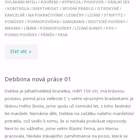
OVLÁDÁNÍ MYSLI
/
KOUŘENÍ
/
HYPNÓZA
/
POHOVOR
/
ORÁLNÍ SEX
/
KONTROLA
/
DEEPTHROAT
/
SPODNÍ PRÁDLO
/
OTROKYNĚ
/
KANCELÁŘ
/
NA POKRAČOVÁNÍ
/
LESBIČKY
/
LÍZÁNÍ
/
STRIPTÝZ
/
POMŮCKY
/
PORNOPOVÍDKA
/
GANGBANG
/
EROTICKÉ POVÍDKY
/
MRDÁNÍ
/
LÍBÁNÍ
/
PORNOPOVÍDKY
/
LÍZÁNÍ KUNDY
/
POV
/
PORNO POVÍDKY
/
PŘÍBĚH
/
PRSA
"DEBBIINA
ČÍST VÍC
NOVÁ
PRÁCE
Debbiina nová práce 01
02"
Debbie je pětatřicetiletá brunetka, měří 150 cm, má krásnou
postavu, pevná prsa velikosti C s velmi výraznými bradavkami. Je
láskou mého života, jsme spolu už osmnáct let, z toho šestnáct
let manželé. Nemáme děti, Debbie na začátku našeho manželství
potratila, což vedlo k tomu, že si nechala podvázat vejcovody.
Není to nic vážného, jsme velmi šťastní. Firma, pro kterou
pracovala, hledala stávajícího zaměstnance na pozici, která se