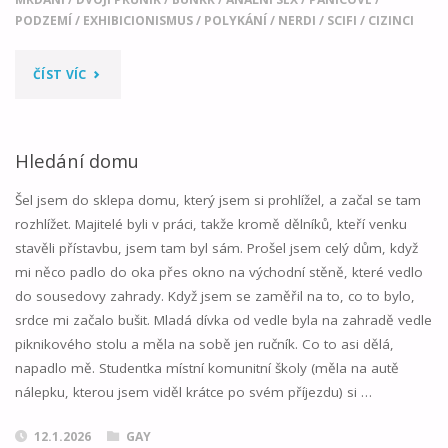
PODZEMÍ
/
EXHIBICIONISMUS
/
POLYKÁNÍ
/
NERDI
/
SCIFI
/
CIZINCI
"LARA
ČÍST VÍC
A
KONEC
Hledání domu
SVĚTA"
Šel jsem do sklepa domu, který jsem si prohlížel, a začal se tam
rozhlížet. Majitelé byli v práci, takže kromě dělníků, kteří venku
stavěli přístavbu, jsem tam byl sám. Prošel jsem celý dům, když
mi něco padlo do oka přes okno na východní stěně, které vedlo
do sousedovy zahrady. Když jsem se zaměřil na to, co to bylo,
srdce mi začalo bušit. Mladá dívka od vedle byla na zahradě vedle
piknikového stolu a měla na sobě jen ručník. Co to asi dělá,
napadlo mě. Studentka místní komunitní školy (měla na autě
nálepku, kterou jsem viděl krátce po svém příjezdu) si …
12.1.2026
GAY