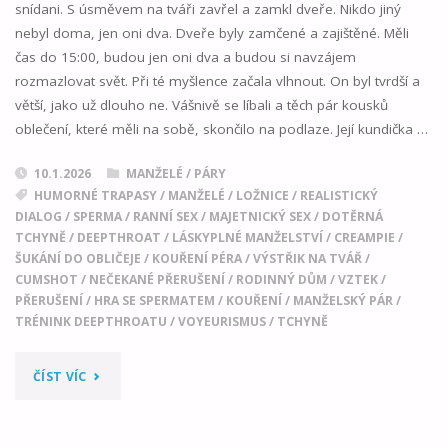
snídani. S úsměvem na tváři zavřel a zamkl dveře. Nikdo jiný
nebyl doma, jen oni dva. Dveře byly zamčené a zajištěné. Měli
čas do 15:00, budou jen oni dva a budou si navzájem
rozmazlovat svět. Při té myšlence začala vlhnout. On byl tvrdší a
větší, jako už dlouho ne. Vášnivě se líbali a těch pár kousků
oblečení, které měli na sobě, skončilo na podlaze. Její kundička …
10.1.2026
MANŽELÉ / PÁRY
HUMORNÉ TRAPASY
/
MANŽELÉ
/
LOŽNICE
/
REALISTICKÝ
DIALOG
/
SPERMA
/
RANNÍ SEX
/
MAJETNICKÝ SEX
/
DOTĚRNÁ
TCHYNĚ
/
DEEPTHROAT
/
LÁSKYPLNÉ MANŽELSTVÍ
/
CREAMPIE
/
ŠUKÁNÍ DO OBLIČEJE
/
KOUŘENÍ PÉRA
/
VÝSTŘIK NA TVÁŘ
/
CUMSHOT
/
NEČEKANÉ PŘERUŠENÍ
/
RODINNÝ DŮM
/
VZTEK
/
PŘERUŠENÍ
/
HRA SE SPERMATEM
/
KOUŘENÍ
/
MANŽELSKÝ PÁR
/
TRÉNINK DEEPTHROATU
/
VOYEURISMUS
/
TCHYNĚ
"PŘEKVAPENÍ:
ČÍST VÍC
NEČEKANÁ