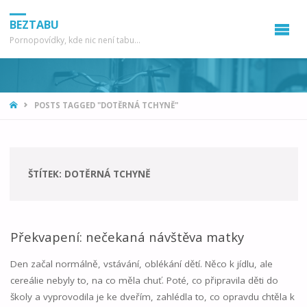
BEZTABU
Pornopovídky, kde nic není tabu...
HOME
POSTS TAGGED "DOTĚRNÁ TCHYNĚ"
ŠTÍTEK:
DOTĚRNÁ TCHYNĚ
Překvapení: nečekaná návštěva matky
Den začal normálně, vstávání, oblékání dětí. Něco k jídlu, ale
cereálie nebyly to, na co měla chuť. Poté, co připravila děti do
školy a vyprovodila je ke dveřím, zahlédla to, co opravdu chtěla k