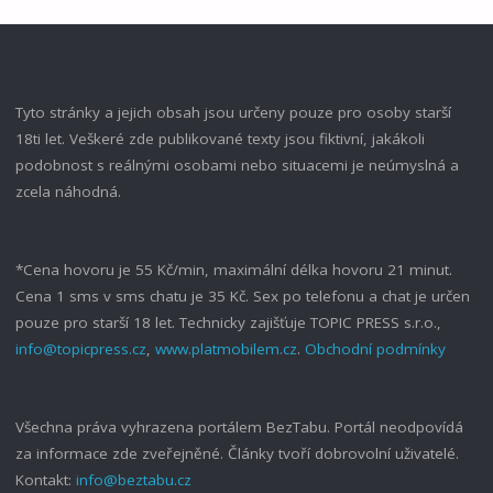
NÁVŠTĚVA
MATKY"
Tyto stránky a jejich obsah jsou určeny pouze pro osoby starší
18ti let. Veškeré zde publikované texty jsou fiktivní, jakákoli
podobnost s reálnými osobami nebo situacemi je neúmyslná a
zcela náhodná.
*Cena hovoru je 55 Kč/min, maximální délka hovoru 21 minut.
Cena 1 sms v sms chatu je 35 Kč. Sex po telefonu a chat je určen
pouze pro starší 18 let. Technicky zajišťuje TOPIC PRESS s.r.o.,
info@topicpress.cz
,
www.platmobilem.cz
.
Obchodní podmínky
Všechna práva vyhrazena portálem BezTabu. Portál neodpovídá
za informace zde zveřejněné. Články tvoří dobrovolní uživatelé.
Kontakt:
info@beztabu.cz