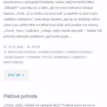
pevná prsa a vystupující bradavky sotva zakrývá tenká látka.
„Slibuješ?“ zasměju se a cítím, jak mi mezi nohama stoupá
teplota. „Poté, co si sednu na tvou tvář a naplním ti ústa svým
sladkým nektarem,“ pokračuje šeptem, její rty se dotýkají mého
ucha a po celém těle mi běhá husí kůže až k prstům na nohou.
„Oooh, Taco,“ začínám, „miluju, když mluvíš sprostě…“ Náhle mě
přeruší vášnivým polibkem, její horký jazyk …
10.11.2025
FETIŠ
EROTICKÉ POVÍDKY
/
PORNO POVÍDKY
/
PORNOPOVÍDKA
/
LÍZÁNÍ KUNDY
/
VÝPRASK
/
FETIŠ
/
SPANKING
/
LESBIČKY
/
MASTURBACE
"DALŠÍ
ČÍST VÍC
SOUSEDSKÁ
NÁVŠTĚVA
Plážová pohoda
PRO
„Chrisi, zlato, můžeš mi vykopat díru?“ Podíval jsem se na ni