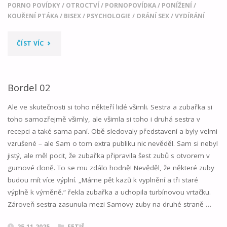
PORNO POVÍDKY
/
OTROCTVÍ
/
PORNOPOVÍDKA
/
PONÍŽENÍ
/
KOUŘENÍ PTÁKA
/
BISEX
/
PSYCHOLOGIE
/
ORÁNÍ SEX
/
VYDÍRÁNÍ
"STÁT
ČÍST VÍC
SE
MAJETKEM
Bordel 02
DOMINATRIX"
Ale ve skutečnosti si toho někteří lidé všimli. Sestra a zubařka si
toho samozřejmě všimly, ale všimla si toho i druhá sestra v
recepci a také sama paní. Obě sledovaly představení a byly velmi
vzrušené – ale Sam o tom extra publiku nic nevěděl. Sam si nebyl
jistý, ale měl pocit, že zubařka připravila šest zubů s otvorem v
gumové cloně. To se mu zdálo hodně! Nevěděl, že některé zuby
budou mít více výplní. „Máme pět kazů k vyplnění a tři staré
výplně k výměně.“ řekla zubařka a uchopila turbínovou vrtačku.
Zároveň sestra zasunula mezi Samovy zuby na druhé straně …
25.11.2025
FETIŠ