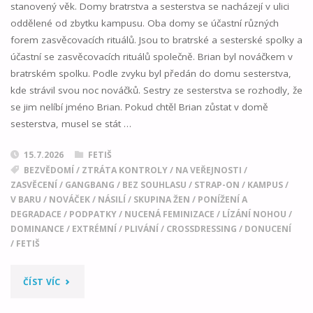
stanovený věk. Domy bratrstva a sesterstva se nacházejí v ulici
oddělené od zbytku kampusu. Oba domy se účastní různých
forem zasvěcovacích rituálů. Jsou to bratrské a sesterské spolky a
účastní se zasvěcovacích rituálů společně. Brian byl nováčkem v
bratrském spolku. Podle zvyku byl předán do domu sesterstva,
kde strávil svou noc nováčků. Sestry ze sesterstva se rozhodly, že
se jim nelíbí jméno Brian. Pokud chtěl Brian zůstat v domě
sesterstva, musel se stát …
15.7.2026
FETIŠ
BEZVĚDOMÍ
/
ZTRÁTA KONTROLY
/
NA VEŘEJNOSTI
/
ZASVĚCENÍ
/
GANGBANG
/
BEZ SOUHLASU
/
STRAP-ON
/
KAMPUS
/
V BARU
/
NOVÁČEK
/
NÁSILÍ
/
SKUPINA ŽEN
/
PONÍŽENÍ A
DEGRADACE
/
PODPATKY
/
NUCENÁ FEMINIZACE
/
LÍZÁNÍ NOHOU
/
DOMINANCE
/
EXTRÉMNÍ
/
PLIVÁNÍ
/
CROSSDRESSING
/
DONUCENÍ
/
FETIŠ
"VÍTEJ
ČÍST VÍC
V