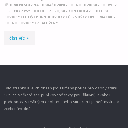
ORÁLNÍ SEX
/
NA POKRAČOVÁNÍ
/
PORNOPOVÍDKA
/
POPRVÉ
/
LESBIČKY
/
PSYCHOLOGIE
/
TROJKA
/
KONTROLA
/
EROTICKÉ
POVÍDKY
/
FETIŠ
/
PORNOPOVÍDKY
/
ČERNOŠKY
/
INTERRACIAL
/
PORNO POVÍDKY
/
ZRALÉ ŽENY
"JACKIE
ČÍST VÍC
MĚLA
PRAVDU
01"
Tyto stránky a jejich obsah jsou určeny pouze pro osoby starší
18ti let. Veškeré zde publikované texty jsou fiktivní, jakákoli
podobnost s reálnými osobami nebo situacemi je neúmyslná a
zcela náhodná.