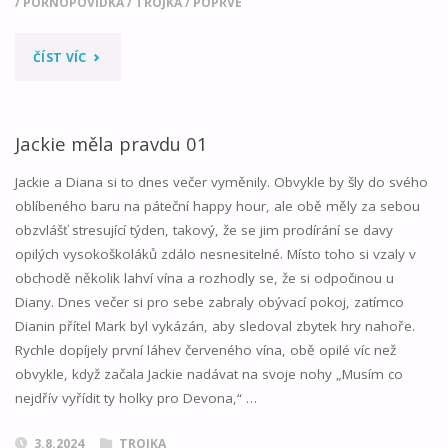
/
PORNOPOVÍDKA
/
TROJKA
/
POPRVÉ
"JACKIE
ČÍST VÍC
MĚLA
PRAVDU
Jackie měla pravdu 01
02"
Jackie a Diana si to dnes večer vyměnily. Obvykle by šly do svého
oblíbeného baru na páteční happy hour, ale obě měly za sebou
obzvlášť stresující týden, takový, že se jim prodírání se davy
opilých vysokoškoláků zdálo nesnesitelné. Místo toho si vzaly v
obchodě několik lahví vína a rozhodly se, že si odpočinou u
Diany. Dnes večer si pro sebe zabraly obývací pokoj, zatímco
Dianin přítel Mark byl vykázán, aby sledoval zbytek hry nahoře.
Rychle dopíjely první láhev červeného vína, obě opilé víc než
obvykle, když začala Jackie nadávat na svoje nohy „Musím co
nejdřív vyřídit ty holky pro Devona,“ …
3.8.2024
TROJKA