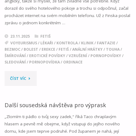
anglicky, takže si myslel, že tam zvládne vše potřebné. Když
dorazil do svého hotelového pokoje a trochu si odpočinul, začal
procházet internet na svém mobilním telefonu. Už z Finska poslal
zprávu o jednom konkrétním …
23.11.2025
FETIŠ
VOYEURISMUS
/
LÉKAŘI
/
KONTROLA
/
KLINIK
/
FANTAZIE
/
BEZMOC
/
BOLEST
/
EREKCE
/
FETIŠ
/
ANÁLNÍ HRÁTKY
/
TOUHA
/
ŠMÍROVÁNÍ
/
EROTICKÉ POVÍDKY
/
VZRUŠENÍ
/
PORNOPOVÍDKY
/
SLEDOVÁNÍ
/
PORNOPOVÍDKA
/
ORDINACE
"BORDEL
ČÍST VÍC
01"
Další sousedská návštěva pro výprask
„Zlomím ti pádlo o tvůj sexy zadek,“ říká Taco chraplavým
hlasem a pevně mě obejme, když vstupuji do jejího nového
domu, kde jsem teprve podruhé. Pod županem je nahá, její