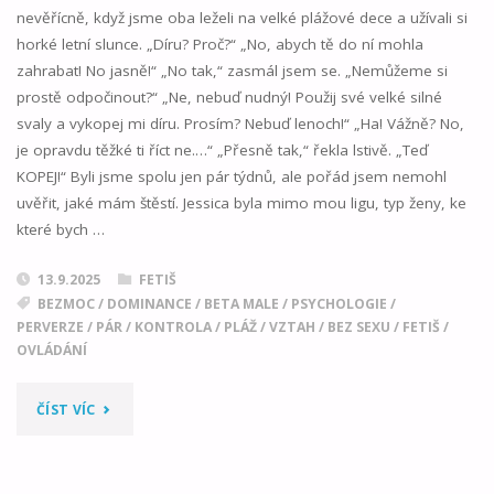
nevěřícně, když jsme oba leželi na velké plážové dece a užívali si
VÝPRASK"
horké letní slunce. „Díru? Proč?“ „No, abych tě do ní mohla
zahrabat! No jasně!“ „No tak,“ zasmál jsem se. „Nemůžeme si
prostě odpočinout?“ „Ne, nebuď nudný! Použij své velké silné
svaly a vykopej mi díru. Prosím? Nebuď lenoch!“ „Ha! Vážně? No,
je opravdu těžké ti říct ne.…“ „Přesně tak,“ řekla lstivě. „Teď
KOPEJ!“ Byli jsme spolu jen pár týdnů, ale pořád jsem nemohl
uvěřit, jaké mám štěstí. Jessica byla mimo mou ligu, typ ženy, ke
které bych …
13.9.2025
FETIŠ
BEZMOC
/
DOMINANCE
/
BETA MALE
/
PSYCHOLOGIE
/
PERVERZE
/
PÁR
/
KONTROLA
/
PLÁŽ
/
VZTAH
/
BEZ SEXU
/
FETIŠ
/
OVLÁDÁNÍ
"PLÁŽOVÁ
ČÍST VÍC
POHODA"