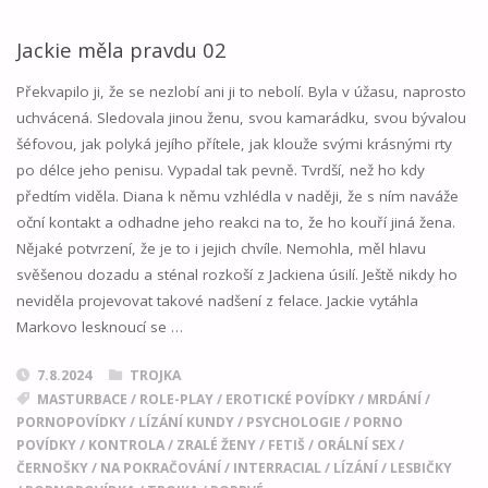
Jackie měla pravdu 02
Překvapilo ji, že se nezlobí ani ji to nebolí. Byla v úžasu, naprosto
uchvácená. Sledovala jinou ženu, svou kamarádku, svou bývalou
šéfovou, jak polyká jejího přítele, jak klouže svými krásnými rty
po délce jeho penisu. Vypadal tak pevně. Tvrdší, než ho kdy
předtím viděla. Diana k němu vzhlédla v naději, že s ním naváže
oční kontakt a odhadne jeho reakci na to, že ho kouří jiná žena.
Nějaké potvrzení, že je to i jejich chvíle. Nemohla, měl hlavu
svěšenou dozadu a sténal rozkoší z Jackiena úsilí. Ještě nikdy ho
neviděla projevovat takové nadšení z felace. Jackie vytáhla
Markovo lesknoucí se …
7.8.2024
TROJKA
MASTURBACE
/
ROLE-PLAY
/
EROTICKÉ POVÍDKY
/
MRDÁNÍ
/
PORNOPOVÍDKY
/
LÍZÁNÍ KUNDY
/
PSYCHOLOGIE
/
PORNO
POVÍDKY
/
KONTROLA
/
ZRALÉ ŽENY
/
FETIŠ
/
ORÁLNÍ SEX
/
ČERNOŠKY
/
NA POKRAČOVÁNÍ
/
INTERRACIAL
/
LÍZÁNÍ
/
LESBIČKY