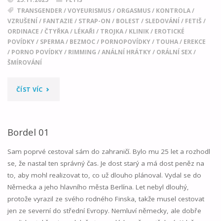
TRANSGENDER
/
VOYEURISMUS
/
ORGASMUS
/
KONTROLA
/
VZRUŠENÍ
/
FANTAZIE
/
STRAP-ON
/
BOLEST
/
SLEDOVÁNÍ
/
FETIŠ
/
ORDINACE
/
ČTYŘKA
/
LÉKAŘI
/
TROJKA
/
KLINIK
/
EROTICKÉ
POVÍDKY
/
SPERMA
/
BEZMOC
/
PORNOPOVÍDKY
/
TOUHA
/
EREKCE
/
PORNO POVÍDKY
/
RIMMING
/
ANÁLNÍ HRÁTKY
/
ORÁLNÍ SEX
/
ŠMÍROVÁNÍ
"BORDEL
ČÍST VÍC
02"
Bordel 01
Sam poprvé cestoval sám do zahraničí. Bylo mu 25 let a rozhodl
se, že nastal ten správný čas. Je dost starý a má dost peněz na
to, aby mohl realizovat to, co už dlouho plánoval. Vydal se do
Německa a jeho hlavního města Berlína. Let nebyl dlouhý,
protože vyrazil ze svého rodného Finska, takže musel cestovat
jen ze severní do střední Evropy. Nemluví německy, ale dobře