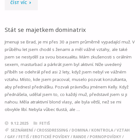
"MISTROVO
ČÍST VÍC
ŠTĚNĚ"
Stát se majetkem dominatrix
Jmenuji se Brad, je mi přes 30 a jsem průměrně vypadající muž. V
průběhu let jsem chodil s ženami a měl vážné vztahy, ale také
jsem se nestyděl za svou bisexualitu. Mám zkušenosti s orálním
sexem, masturbací a párkrát jsem byl aktivní. Níže uvedený
příběh se odehrál před asi 2 lety, když jsem nebyl ve vážném
vztahu. Místo, kde jsem pracoval, muselo pozvat konzultanta,
aby přednesl přednášku. Pozvali právničku jménem Kelly. Když
přednášela, udělal jsem to, co každý muž, představil jsem si ji
nahou. Měla atraktivní blond vlasy, ale byla větší, než se mi
obvykle líbí. Nebyla vůbec tlustá, ale …
9.12.2025
FETIŠ
SEZNÁMENÍ
/
CROSSDRESSING
/
DOMINA
/
KONTROLA
/
VZTAH
/
GAY
/
FETIŠ
/
EROTICKÉ POVÍDKY
/
RANDE
/
PORNOPOVÍDKY
/