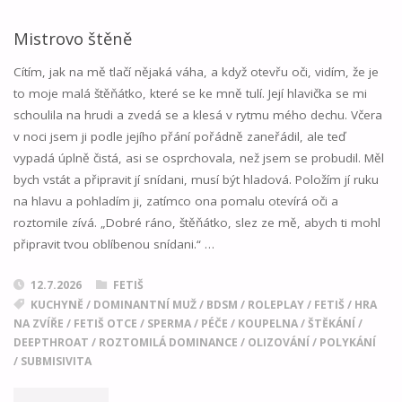
SESTERSTVU"
Mistrovo štěně
Cítím, jak na mě tlačí nějaká váha, a když otevřu oči, vidím, že je
to moje malá štěňátko, které se ke mně tulí. Její hlavička se mi
schoulila na hrudi a zvedá se a klesá v rytmu mého dechu. Včera
v noci jsem ji podle jejího přání pořádně zaneřádil, ale teď
vypadá úplně čistá, asi se osprchovala, než jsem se probudil. Měl
bych vstát a připravit jí snídani, musí být hladová. Položím jí ruku
na hlavu a pohladím ji, zatímco ona pomalu otevírá oči a
roztomile zívá. „Dobré ráno, štěňátko, slez ze mě, abych ti mohl
připravit tvou oblíbenou snídani.“ …
12.7.2026
FETIŠ
KUCHYNĚ
/
DOMINANTNÍ MUŽ
/
BDSM
/
ROLEPLAY
/
FETIŠ
/
HRA
NA ZVÍŘE
/
FETIŠ OTCE
/
SPERMA
/
PÉČE
/
KOUPELNA
/
ŠTĚKÁNÍ
/
DEEPTHROAT
/
ROZTOMILÁ DOMINANCE
/
OLIZOVÁNÍ
/
POLYKÁNÍ
/
SUBMISIVITA