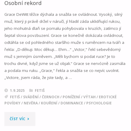
Osobní rekord
Grace DeWitt těžce dýchala a snažila se ovládnout. Vysoký, silný
muž, který ji právě držel v náručí, jí hladil záda uklidňující rukou,
jeho mohutná dlaň se pomalu pohybovala v kruzích, zatímco jí
šeptal slova povzbuzení. Grace se konečně dokázala ovládnout,
odtáhla se od pohledného staršího muže s ruměncem na tváři a
řekla: „D-děkuji. Moc děkuji… Ehm…“ „Victor,“ řekl sebevědomý
muž s jemným úsměvem. „Měli bychom si podat ruce? Je to
trochu divné, když jsme se už objali.“ Grace se nervózně zasmála
a podala mu ruku. „Grace,“ řekla a snažila se co nejvíc uvolnit.
„Victore, jsem ráda, že jste tady, a …
1.9.2025
FETIŠ
FETIŠ
/
SVÁDĚNÍ
/
ČERNOCH
/
PONÍŽENÍ
/
VÝTAH
/
EROTICKÉ
POVÍDKY
/
NEVĚRA
/
KOUŘENÍ
/
DOMINANCE
/
PSYCHOLOGIE
"OSOBNÍ
ČÍST VÍC
REKORD"