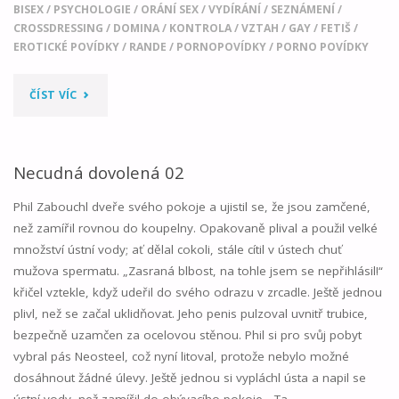
BISEX
/
PSYCHOLOGIE
/
ORÁNÍ SEX
/
VYDÍRÁNÍ
/
SEZNÁMENÍ
/
CROSSDRESSING
/
DOMINA
/
KONTROLA
/
VZTAH
/
GAY
/
FETIŠ
/
EROTICKÉ POVÍDKY
/
RANDE
/
PORNOPOVÍDKY
/
PORNO POVÍDKY
"STÁT
ČÍST VÍC
SE
MAJETKEM
Necudná dovolená 02
DOMINATRIX"
Phil Zabouchl dveře svého pokoje a ujistil se, že jsou zamčené,
než zamířil rovnou do koupelny. Opakovaně plival a použil velké
množství ústní vody; ať dělal cokoli, stále cítil v ústech chuť
mužova spermatu. „Zasraná blbost, na tohle jsem se nepřihlásil!“
křičel vztekle, když udeřil do svého odrazu v zrcadle. Ještě jednou
plivl, než se začal uklidňovat. Jeho penis pulzoval uvnitř trubice,
bezpečně uzamčen za ocelovou stěnou. Phil si pro svůj pobyt
vybral pás Neosteel, což nyní litoval, protože nebylo možné
dosáhnout žádné úlevy. Ještě jednou si vypláchl ústa a napil se