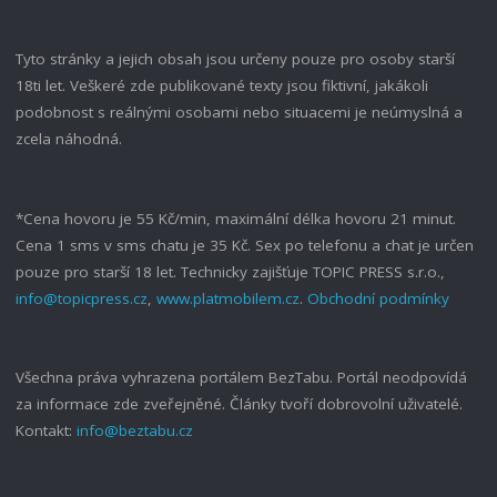
Tyto stránky a jejich obsah jsou určeny pouze pro osoby starší
18ti let. Veškeré zde publikované texty jsou fiktivní, jakákoli
podobnost s reálnými osobami nebo situacemi je neúmyslná a
zcela náhodná.
*Cena hovoru je 55 Kč/min, maximální délka hovoru 21 minut.
Cena 1 sms v sms chatu je 35 Kč. Sex po telefonu a chat je určen
pouze pro starší 18 let. Technicky zajišťuje TOPIC PRESS s.r.o.,
info@topicpress.cz
,
www.platmobilem.cz
.
Obchodní podmínky
Všechna práva vyhrazena portálem BezTabu. Portál neodpovídá
za informace zde zveřejněné. Články tvoří dobrovolní uživatelé.
Kontakt:
info@beztabu.cz