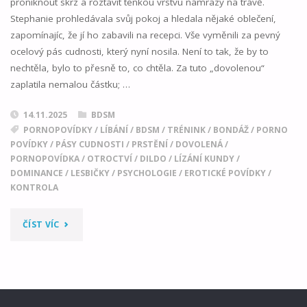
proniknout skrz a roztavit tenkou vrstvu námrazy na trávě.
Stephanie prohledávala svůj pokoj a hledala nějaké oblečení,
zapomínajíc, že jí ho zabavili na recepci. Vše vyměnili za pevný
ocelový pás cudnosti, který nyní nosila. Není to tak, že by to
nechtěla, bylo to přesně to, co chtěla. Za tuto „dovolenou“
zaplatila nemalou částku; …
14.11.2025
BDSM
PORNOPOVÍDKY
/
LÍBÁNÍ
/
BDSM
/
TRÉNINK
/
BONDÁŽ
/
PORNO
POVÍDKY
/
PÁSY CUDNOSTI
/
PRSTĚNÍ
/
DOVOLENÁ
/
PORNOPOVÍDKA
/
OTROCTVÍ
/
DILDO
/
LÍZÁNÍ KUNDY
/
DOMINANCE
/
LESBIČKY
/
PSYCHOLOGIE
/
EROTICKÉ POVÍDKY
/
KONTROLA
"NECUDNÁ
ČÍST VÍC
DOVOLENÁ
01"