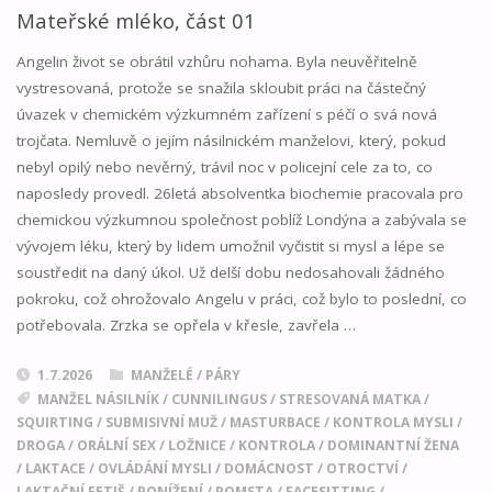
ČÁST
Mateřské mléko, část 01
02"
Angelin život se obrátil vzhůru nohama. Byla neuvěřitelně
vystresovaná, protože se snažila skloubit práci na částečný
úvazek v chemickém výzkumném zařízení s péčí o svá nová
trojčata. Nemluvě o jejím násilnickém manželovi, který, pokud
nebyl opilý nebo nevěrný, trávil noc v policejní cele za to, co
naposledy provedl. 26letá absolventka biochemie pracovala pro
chemickou výzkumnou společnost poblíž Londýna a zabývala se
vývojem léku, který by lidem umožnil vyčistit si mysl a lépe se
soustředit na daný úkol. Už delší dobu nedosahovali žádného
pokroku, což ohrožovalo Angelu v práci, což bylo to poslední, co
potřebovala. Zrzka se opřela v křesle, zavřela …
1.7.2026
MANŽELÉ / PÁRY
MANŽEL NÁSILNÍK
/
CUNNILINGUS
/
STRESOVANÁ MATKA
/
SQUIRTING
/
SUBMISIVNÍ MUŽ
/
MASTURBACE
/
KONTROLA MYSLI
/
DROGA
/
ORÁLNÍ SEX
/
LOŽNICE
/
KONTROLA
/
DOMINANTNÍ ŽENA
/
LAKTACE
/
OVLÁDÁNÍ MYSLI
/
DOMÁCNOST
/
OTROCTVÍ
/
LAKTAČNÍ FETIŠ
/
PONÍŽENÍ
/
POMSTA
/
FACESITTING
/