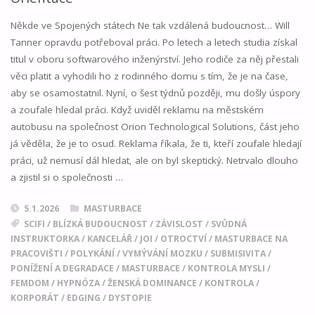
01"
Někde ve Spojených státech Ne tak vzdálená budoucnost… Will
Tanner opravdu potřeboval práci. Po letech a letech studia získal
titul v oboru softwarového inženýrství. Jeho rodiče za něj přestali
věci platit a vyhodili ho z rodinného domu s tím, že je na čase,
aby se osamostatnil. Nyní, o šest týdnů později, mu došly úspory
a zoufale hledal práci. Když uviděl reklamu na městském
autobusu na společnost Orion Technological Solutions, část jeho
já věděla, že je to osud. Reklama říkala, že ti, kteří zoufale hledají
práci, už nemusí dál hledat, ale on byl skeptický. Netrvalo dlouho
a zjistil si o společnosti …
5.1.2026
MASTURBACE
SCIFI
/
BLÍZKÁ BUDOUCNOST
/
ZÁVISLOST
/
SVŮDNÁ
INSTRUKTORKA
/
KANCELÁŘ
/
JOI
/
OTROCTVÍ
/
MASTURBACE NA
PRACOVIŠTI
/
POLYKÁNÍ
/
VYMÝVÁNÍ MOZKU
/
SUBMISIVITA
/
PONÍŽENÍ A DEGRADACE
/
MASTURBACE
/
KONTROLA MYSLI
/
FEMDOM
/
HYPNÓZA
/
ŽENSKÁ DOMINANCE
/
KONTROLA
/
KORPORÁT
/
EDGING
/
DYSTOPIE