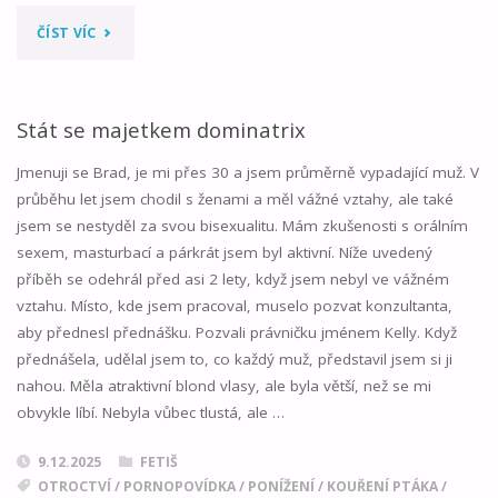
"ORIENTACE"
ČÍST VÍC
Stát se majetkem dominatrix
Jmenuji se Brad, je mi přes 30 a jsem průměrně vypadající muž. V
průběhu let jsem chodil s ženami a měl vážné vztahy, ale také
jsem se nestyděl za svou bisexualitu. Mám zkušenosti s orálním
sexem, masturbací a párkrát jsem byl aktivní. Níže uvedený
příběh se odehrál před asi 2 lety, když jsem nebyl ve vážném
vztahu. Místo, kde jsem pracoval, muselo pozvat konzultanta,
aby přednesl přednášku. Pozvali právničku jménem Kelly. Když
přednášela, udělal jsem to, co každý muž, představil jsem si ji
nahou. Měla atraktivní blond vlasy, ale byla větší, než se mi
obvykle líbí. Nebyla vůbec tlustá, ale …
9.12.2025
FETIŠ
OTROCTVÍ
/
PORNOPOVÍDKA
/
PONÍŽENÍ
/
KOUŘENÍ PTÁKA
/