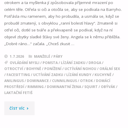
otrokem a ta myšlenka jí způsobovala příjemné mrazení po
celém těle. Otřela si oči a otočila se, aby se podívala na Barryho.
Potřásla mu ramenem, aby ho probudila, a usmála se, když se
probudil zmatený, s obvyklou „ranní bolestí hlavy“. Zmateně si
otřel oči, dotkl se tváře a překvapeně se podíval, když na ní
objevil zbytky sladké šťávy své ženy. Angela se k němu přiblížila.
„Dobré ráno…“ začala. „Chceš zkusit …
1.7.2026
MANŽELÉ / PÁRY
OVLÁDÁNÍ MYSLI
/
POMSTA
/
LÍZÁNÍ ZADKU
/
DROGA
/
OTROCTVÍ
/
BOHYNĚ
/
PONÍŽENÍ
/
UCTÍVÁNÍ NOHOU
/
ORÁLNÍ SEX
/
FACESITTING
/
UCTÍVÁNÍ ZADKU
/
LÍZÁNÍ KUNDY
/
KUCHYNĚ
/
ANILINGUS
/
DOMINANCE
/
CUNNILINGUS
/
OTROK
/
DOMÁCÍ
PROSTŘEDÍ
/
RIMMING
/
DOMINANTNÍ ŽENA
/
SQUIRT
/
OBÝVÁK
/
LAKTAČNÍ FETIŠ
"MATEŘSKÉ
ČÍST VÍC
MLÉKO,