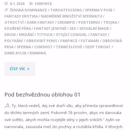
8.1.2026
FANFIKCE
ŽENSKÁ DOMINANCE
/
THROATFUCKING
/
SPERMA V PUSE
/
FANTASY EROTIKA
/
NADMĚRNÉ MNOŽSTVÍ SPERMATU
/
OTROCTVÍ
/
DARK FANTASY
/
CREAMPIE
/
PODTEMNO
/
TROJKA
/
KOUŘENÍ PÉRA
/
FANTASY JESKYNĚ
/
SEX
/
SEXUÁLNÍ MAGIE
/
DROW
/
MRDÁNÍ
/
TITFUCK
/
STOJÍCÍ COWGIRL
/
FANTASY
/
POLYKÁNÍ
/
OBROVSKÝ PENIS
/
FANFIKCE
/
FUTANARI
/
OBROVSKÁ
PRSA
/
SPERMA
/
CUMSHOT
/
TEMNÍ ELFOVÉ
/
DEEP THROAT
/
DAME AYLIN
/
RIMMING
"POD
ČÍST VÍC
BEZHVĚZDNOU
OBLOHOU
Pod bezhvězdnou oblohou 01
02"
„Ô, Ty, která vedeš, dej své dceři sílu, aby přinesla spravedlnost
do těchto temných zemí. Pokorně Tě prosím, abys mi darovala
své světlo, abych mohla rozptýlit stíny v jejich srdcích.“ Aylin se
narovnala, zasunula meč do pochvy a roztáhla křídla. V těsných