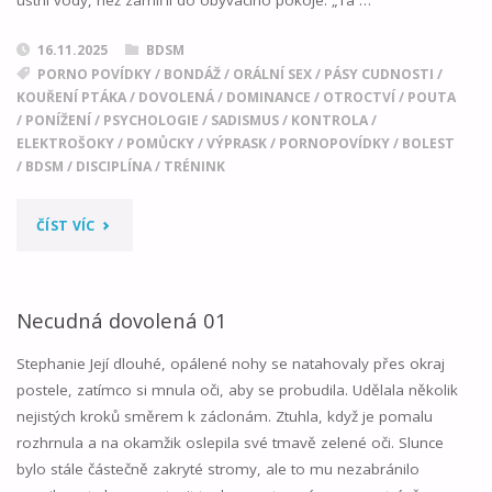
ústní vody, než zamířil do obývacího pokoje. „Ta …
16.11.2025
BDSM
PORNO POVÍDKY
/
BONDÁŽ
/
ORÁLNÍ SEX
/
PÁSY CUDNOSTI
/
KOUŘENÍ PTÁKA
/
DOVOLENÁ
/
DOMINANCE
/
OTROCTVÍ
/
POUTA
/
PONÍŽENÍ
/
PSYCHOLOGIE
/
SADISMUS
/
KONTROLA
/
ELEKTROŠOKY
/
POMŮCKY
/
VÝPRASK
/
PORNOPOVÍDKY
/
BOLEST
/
BDSM
/
DISCIPLÍNA
/
TRÉNINK
"NECUDNÁ
ČÍST VÍC
DOVOLENÁ
02"
Necudná dovolená 01
Stephanie Její dlouhé, opálené nohy se natahovaly přes okraj
postele, zatímco si mnula oči, aby se probudila. Udělala několik
nejistých kroků směrem k záclonám. Ztuhla, když je pomalu
rozhrnula a na okamžik oslepila své tmavě zelené oči. Slunce
bylo stále částečně zakryté stromy, ale to mu nezabránilo