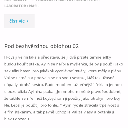
LABORATOŘ
/
NÁSILÍ
"MATEŘSKÉ
ČÍST VÍC
MLÉKO,
ČÁST
Pod bezhvězdnou oblohou 02
01"
I když ji velmi lákala představa, že jí dvě prsaté temné elfky
budou kouřit ptáka, Aylin se nelíbila myšlenka, že by ji použili jako
sexuální baterii pro jakékoli vyvolávací rituály, které měly v plánu.
Val se usmála a podívala se na svou sestru. „Máš tak úžasné
nápady, drahá sestro. Bude mnohem užitečnější,“ řekla a jednou
dlouze olízla Aylinina ptáka. „Je mnohem méně pravděpodobné,
že takhle zemře, než kdybychom ji použily jako otrokyni pro boj.
Ne. Lepší je použít ji pro tohle…“ Aylin rychle ztrácela trpělivost s
elfím štěkáním, a tak pevně uchopila Val za vlasy a odtáhla jí
hlavu dozadu. …