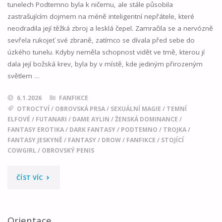
tunelech Podtemno byla k ničemu, ale stále působila
zastrašujícím dojmem na méně inteligentní nepřátele, které
neodradila její těžká zbroj a lesklá čepel. Zamračila se a nervózně
sevřela rukojeť své zbraně, zatímco se dívala před sebe do
úzkého tunelu. Kdyby neměla schopnost vidět ve tmě, kterou jí
dala její božská krev, byla by v místě, kde jediným přirozeným
světlem …
6.1.2026
FANFIKCE
OTROCTVÍ
/
OBROVSKÁ PRSA
/
SEXUÁLNÍ MAGIE
/
TEMNÍ
ELFOVÉ
/
FUTANARI
/
DAME AYLIN
/
ŽENSKÁ DOMINANCE
/
FANTASY EROTIKA
/
DARK FANTASY
/
PODTEMNO
/
TROJKA
/
FANTASY JESKYNĚ
/
FANTASY
/
DROW
/
FANFIKCE
/
STOJÍCÍ
COWGIRL
/
OBROVSKÝ PENIS
"POD
ČÍST VÍC
BEZHVĚZDNOU
OBLOHOU
Orientace