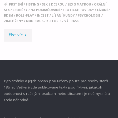
PRSTĚNÍ
/
FISTING
/
SEX S DCEROU
/
SEX S MATKOU
/
ORÁLNÍ
SEX
/
LESBIČKY
/
NA POKRAČOVÁNÍ
/
EROTICKÉ POVÍDKY
/
LÍZÁNÍ
/
BDSM
/
ROLE-PLAY
/
INCEST
/
LÍZÁNÍ KUNDY
/
PSYCHOLOGIE
/
ZRALÉ ŽENY
/
NUDISMUS
/
KLITORIS
/
VÝPRASK
"CARRIE
ČÍST VÍC
A
JEJÍ
DCERA
02"
Tyto stránky a jejich obsah jsou určeny pouze pro osoby starší
18ti let. Veškeré zde publikované texty jsou fiktivní, jakákoli
podobnost s reálnými osobami nebo situacemi je neúmyslná a
zcela náhodná.