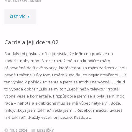
MUČENÍ
/
OVLÁDÁNÍ
"DEMOGRAFICKÁ
ČÍST VÍC
ZMĚNA
01"
Carrie a její dcera 02
Sundaly mi pásku z očí a já zjistila, že ležím na podlaze na
zádech, nohy mám široce roztažené a na kundičce mám
připevněné další dvě svorky, které vedou za mým zadkem a jsou
pevně utažené. Díky tomu mám kundičku co nejvíc otevřenou. „Je
ten výhled v pořádku?“ zeptala jsem se trochu nervózně. „Odtud
to vypadá dobře.“ „Líbí se mi to.“ „Lepší než v televizi.“ Prostě
vtipné veselé komentáře. Přizpůsobila jsem se a byla jsem moc
ráda – nahota a exhibicionismus se mě vůbec netýkaly. „Bože,
miluju, když jsem takhle,“ řekla jsem, „Rebeko, miláčku, uvážeš
mě takhle?“ „Každý večer, princezno. Každou …
19.6.2024
LESBIČKY