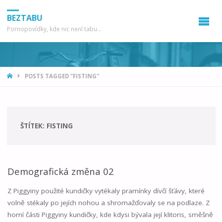
BEZTABU
Pornopovídky, kde nic není tabu...
HOME
POSTS TAGGED "FISTING"
ŠTÍTEK:
FISTING
Demografická změna 02
Z Piggyiny použité kundičky vytékaly pramínky dívčí šťávy, které
volně stékaly po jejích nohou a shromažďovaly se na podlaze. Z
horní části Piggyiny kundičky, kde kdysi bývala její klitoris, směšně