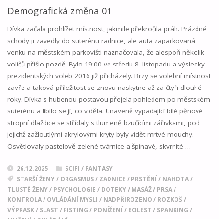
02"
Demografická změna 01
Dívka začala prohlížet místnost, jakmile překročila práh. Prázdné
schody ji zavedly do suterénu radnice, ale auta zaparkovaná
venku na městském parkovišti naznačovala, že alespoň několik
voličů přišlo pozdě. Bylo 19:00 ve středu 8. listopadu a výsledky
prezidentských voleb 2016 již přicházely. Brzy se volební místnost
zavře a taková příležitost se znovu naskytne až za čtyři dlouhé
roky. Dívka s hubenou postavou přejela pohledem po městském
suterénu a líbilo se jí, co viděla. Unaveně vypadající bílé pěnové
stropní dlaždice se střídaly s tlumeně bzučícími zářivkami, pod
jejichž zažloutlými akrylovými kryty byly vidět mrtvé mouchy.
Osvětlovaly pastelově zelené tvárnice a špinavé, skvrnité …
26.12.2025
SCIFI / FANTASY
STARŠÍ ŽENY
/
ORGASMUS
/
ZADNICE
/
PRSTĚNÍ
/
NAHOTA
/
TLUSTÉ ŽENY
/
PSYCHOLOGIE
/
DOTEKY
/
MASÁŽ
/
PRSA
/
KONTROLA
/
OVLÁDÁNÍ MYSLI
/
NADPŘIROZENO
/
ROZKOŠ
/
VÝPRASK
/
SLAST
/
FISTING
/
PONÍŽENÍ
/
BOLEST
/
SPANKING
/