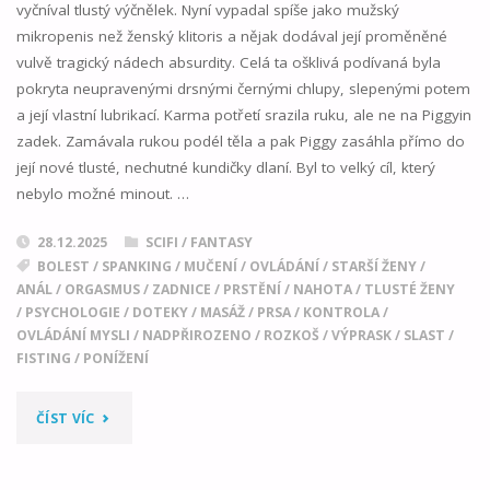
vyčníval tlustý výčnělek. Nyní vypadal spíše jako mužský
mikropenis než ženský klitoris a nějak dodával její proměněné
vulvě tragický nádech absurdity. Celá ta ošklivá podívaná byla
pokryta neupravenými drsnými černými chlupy, slepenými potem
a její vlastní lubrikací. Karma potřetí srazila ruku, ale ne na Piggyin
zadek. Zamávala rukou podél těla a pak Piggy zasáhla přímo do
její nové tlusté, nechutné kundičky dlaní. Byl to velký cíl, který
nebylo možné minout. …
28.12.2025
SCIFI / FANTASY
BOLEST
/
SPANKING
/
MUČENÍ
/
OVLÁDÁNÍ
/
STARŠÍ ŽENY
/
ANÁL
/
ORGASMUS
/
ZADNICE
/
PRSTĚNÍ
/
NAHOTA
/
TLUSTÉ ŽENY
/
PSYCHOLOGIE
/
DOTEKY
/
MASÁŽ
/
PRSA
/
KONTROLA
/
OVLÁDÁNÍ MYSLI
/
NADPŘIROZENO
/
ROZKOŠ
/
VÝPRASK
/
SLAST
/
FISTING
/
PONÍŽENÍ
"DEMOGRAFICKÁ
ČÍST VÍC
ZMĚNA